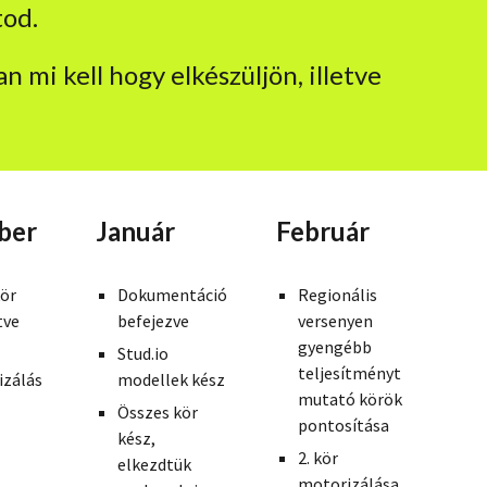
tod.
n mi kell hogy elkészüljön, illetve
ber
Január
Február
kör
Dokumentáció
Regionális
tve
befejezve
versenyen
gyengébb
Stud.io
teljesítményt
izálás
modellek kész
mutató körök
Összes kör
pontosítása
kész,
2. kör
elkezdtük
motorizálása