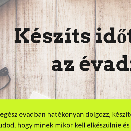
ip to main content
Skip to navigat
Készíts idő
az évad
egész évadban hatékonyan dolgozz, készí
udod, hogy minek mikor kell elkészülnie é