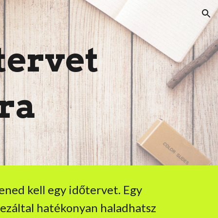
ion
tervet
ra
tened
kell
egy időtervet. Egy
s ezáltal hatékonyan haladhatsz