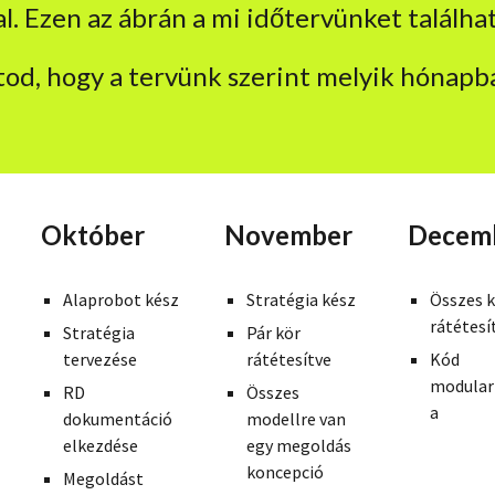
l. Ezen az ábrán a mi időtervünket találha
atod, hogy a tervünk szerint melyik hónapba
Október
November
Decem
Alaprobot kész
Stratégia kész
Összes 
rátétesí
Stratégia
Pár kör
tervezése
rátétesítve
Kód
modular
RD
Összes
a
dokumentáció
modellre van
elkezdése
egy megoldás
koncepció
Megoldást