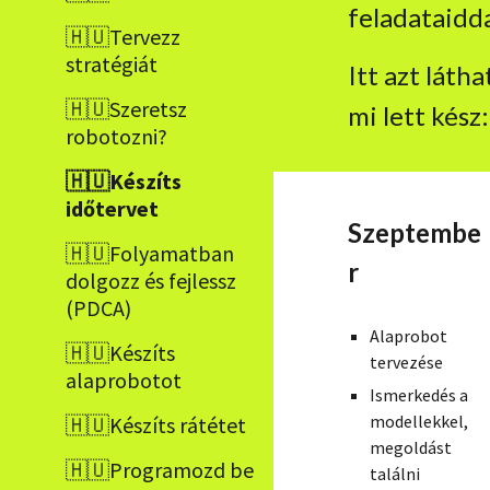
feladataidda
🇭🇺Tervezz
stratégiát
Itt azt láth
🇭🇺Szeretsz
mi lett kész:
robotozni?
🇭🇺Készíts
időtervet
Szeptembe
🇭🇺Folyamatban
r
dolgozz és fejlessz
(PDCA)
Alaprobot
🇭🇺Készíts
tervezése
alaprobotot
Ismerkedés a
modellekkel,
🇭🇺Készíts rátétet
megoldást
🇭🇺Programozd be
találni