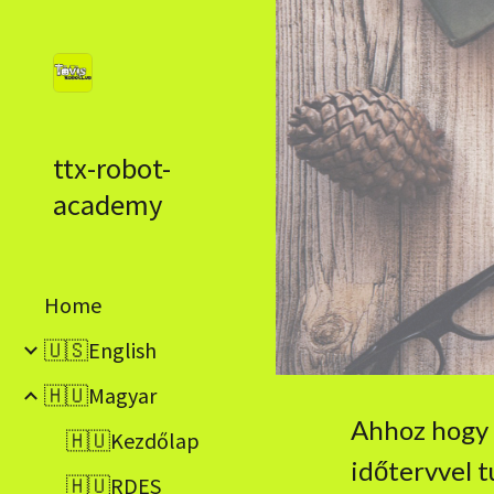
Sk
ttx-robot-
academy
Home
🇺🇸English
🇭🇺Magyar
Ahhoz hogy 
🇭🇺Kezdőlap
időtervvel t
🇭🇺RDES