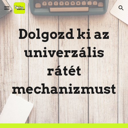
Skip to main content
Skip to navigation
Dolgozd ki az
univerzális
rátét
mechanizmust