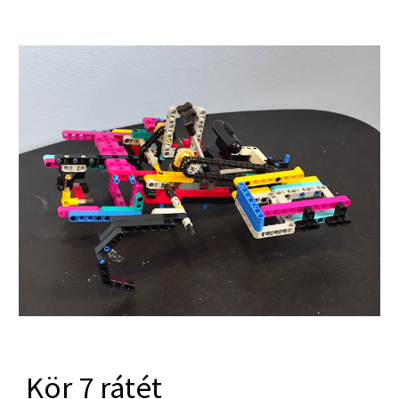
Kör
7
rátét