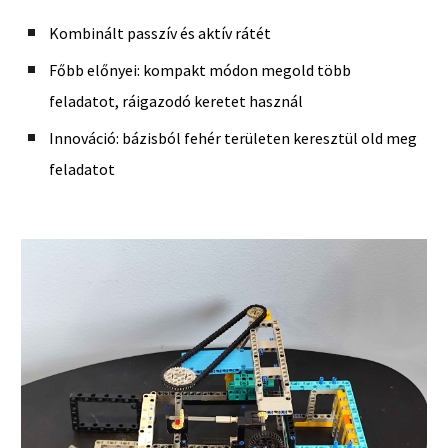
Kombinált passzív és aktív rátét
Főbb előnyei: kompakt módon megold több
feladatot, ráigazodó keretet használ
Innováció: bázisból fehér területen keresztül old meg
feladatot