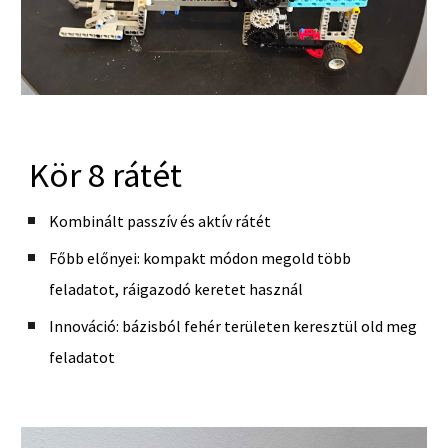
Kör
8
rátét
Kombinált passzív és aktív rátét
Főbb előnyei: kompakt módon megold több
feladatot, ráigazodó keretet használ
Innováció: bázisból fehér területen keresztül old meg
feladatot