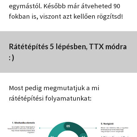
egymástól. Később már átveheted 90
fokban is, viszont azt kellően rögzítsd!
Rátétépítés 5 lépésben, TTX módra
: )
Most pedig megmutatjuk a mi
rátétépítési folyamatunkat: