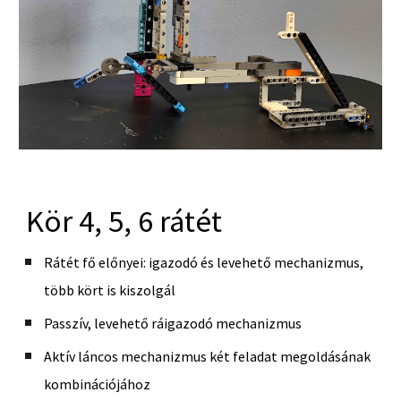
Kör 4, 5, 6 rátét
Rátét fő előnyei: igazodó és levehető mechanizmus,
több kört is kiszolgál
Passzív, levehető ráigazodó mechanizmus
Aktív láncos mechanizmus két feladat megoldásának
kombinációjához