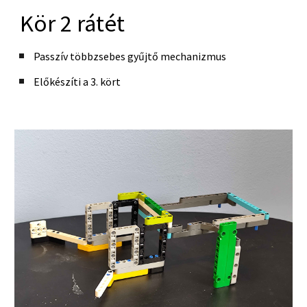
Kör 2 rátét
Passzív többzsebes gyűjtő mechanizmus
Előkészíti a 3. kört