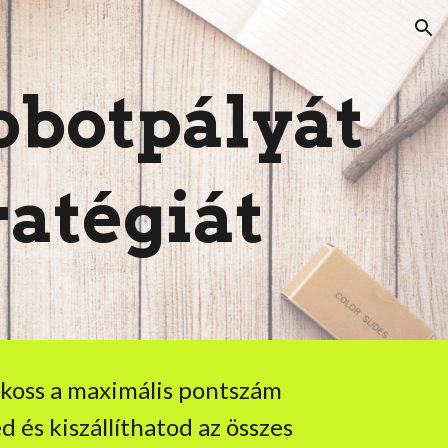
ion
obotpályát
ratégiát
lkoss a maximális pontszám
d és kiszállíthatod az összes