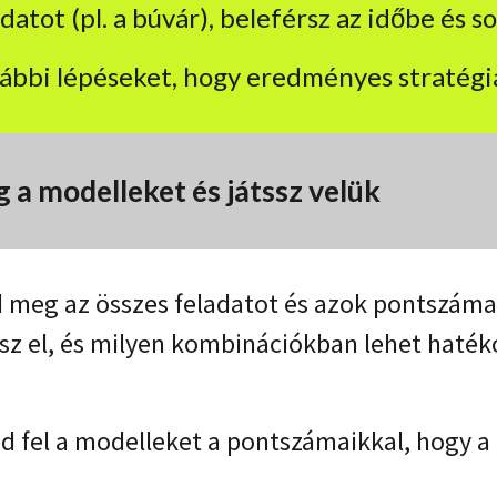
adatot (pl. a búvár), beleférsz az időbe és s
lábbi lépéseket, hogy eredményes stratégiá
 a modelleket és játssz velük
 meg az összes feladatot és azok pontszám
sz el, és milyen kombinációkban lehet haté
d fel a modelleket a pontszámaikkal, hogy