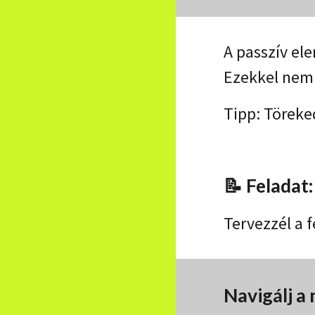
A passzív el
Ezekkel nem 
Tipp: Töreke
📝 Feladat
Tervezzél a 
Navigálj a