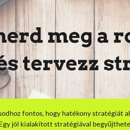
ip to main content
Skip to navigat
merd meg a r
és tervezz st
sodhoz fontos, hogy hatékony stratégiát a
Egy jól kialakított stratégiával begyűjthete