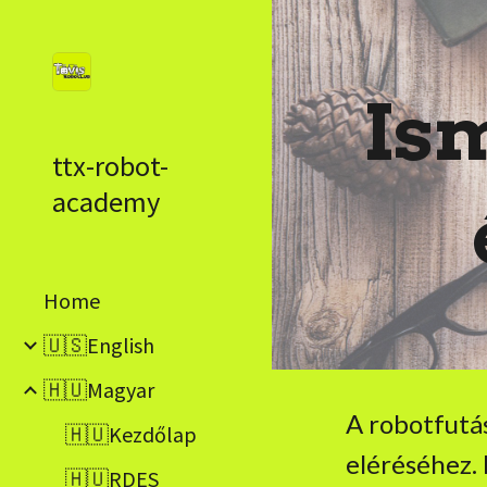
Sk
Is
ttx-robot-
academy
Home
🇺🇸English
🇭🇺Magyar
A robotfutá
🇭🇺Kezdőlap
eléréséhez. 
🇭🇺RDES