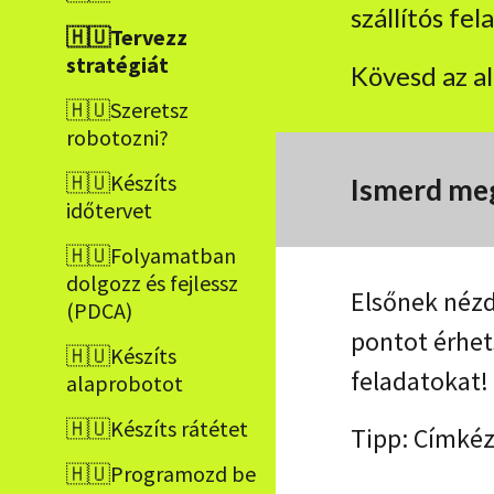
szállítós fel
🇭🇺Tervezz
stratégiát
Kövesd az a
🇭🇺Szeretsz
robotozni?
🇭🇺Készíts
Ismerd meg
időtervet
🇭🇺Folyamatban
dolgozz és fejlessz
Elsőnek nézd
(PDCA)
pontot érhet
🇭🇺Készíts
feladatokat!
alaprobotot
🇭🇺Készíts rátétet
Tipp: Címkéz
🇭🇺Programozd be