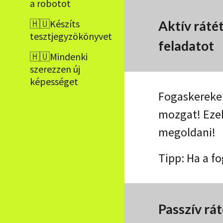
a robotot
🇭🇺Készíts
Aktív ráté
tesztjegyzökönyvet
feladatot
🇭🇺Mindenki
szerezzen új
képességet
Fogaskerekek
mozgat! Ezek
megoldani!
Tipp: Ha a f
Passzív rát