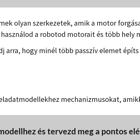
emek olyan szerkezetek, amik a motor forgása
használod a robotod motorait és több hely
dj arra, hogy minél több passzív elemet építs
:
feladatmodellekhez mechanizmusokat, amikkel
 modellhez és tervezd meg a pontos elé