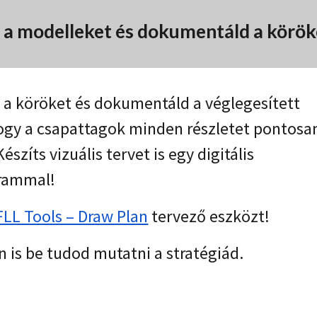
 a modelleket és dokumentáld a körök
a köröket és dokumentáld a véglegesített
hogy a csapattagok minden részletet pontosa
észíts vizuális tervet is egy digitális
rammal!
FLL Tools – Draw Plan
tervező eszközt
!
an is be tudod mutatni a stratégiád.