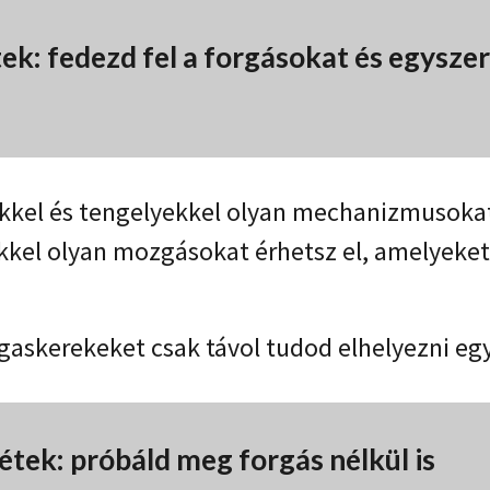
tek: fedezd fel a forgásokat és egysze
kel és tengelyekkel olyan mechanizmusokat 
kel olyan mozgásokat érhetsz el, amelyeket 
ogaskerekeket csak távol tudod elhelyezni eg
étek: próbáld meg forgás nélkül is