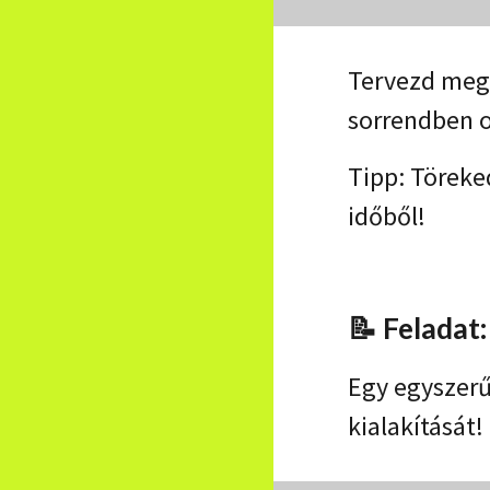
Tervezd meg 
sorrendben o
Tipp: Töreke
időből!
📝 Feladat
Egy egyszerű
kialakítását!