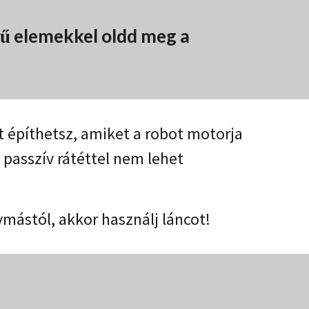
rű elemekkel oldd meg a
építhetsz, amiket a robot motorja
passzív rátéttel nem lehet
ymástól, akkor használj láncot!