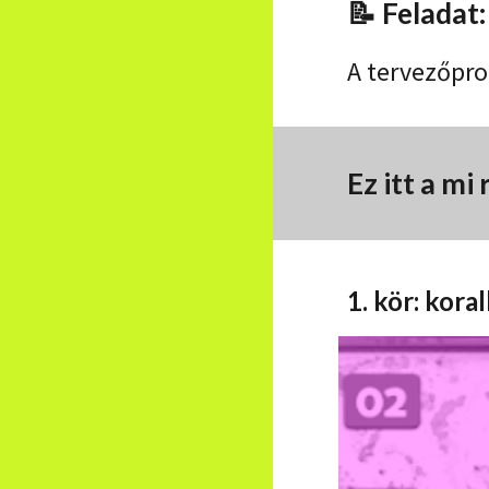
📝 Feladat
A tervezőpro
Ez itt a mi
1
. kör:
koral