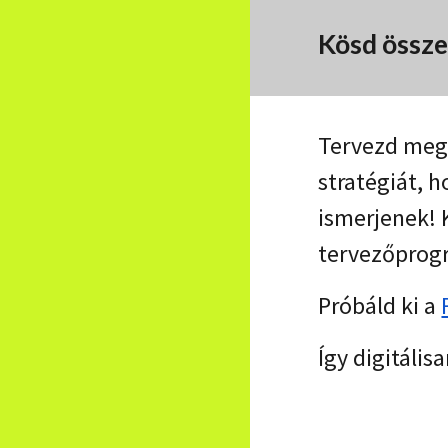
Kösd össze
Tervezd meg 
stratégiát, 
ismerjenek! K
tervezőprog
Próbáld ki a
Így digitális