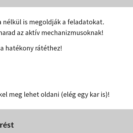
 nélkül is megoldják a feladatokat.
 marad az aktív mechanizmusoknak!
 a hatékony rátéthez!
 meg lehet oldani (elég egy kar is)!
rést