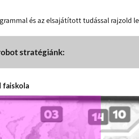
:
grammal és az elsajátított tudással rajzold l
 robot stratégiánk:
l faiskola